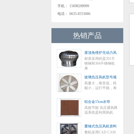
手机：
15698298999
电话：
0635-8553686
热销产品
屋顶免维护无动力风
材质采用的是201不
锈钢和304不锈钢机
身
玻璃负压风机型号规
风量大，噪音低，耗
能小，运行平稳，寿
铝合金15cm水帘
高效节能 负压通风降
温系统是利用风机
重锤式负压风机资料
整机采用CAD CAM