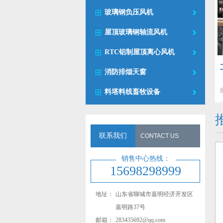
玻璃钢负压风机
屋顶玻璃钢轴流风机
RTC铝制屋顶离心风机
消防排烟天窗
料塔料线畜牧设备
联系我们
CONTACT US
销售中心热线：
15698298999
地址：
山东省聊城市嘉明经济开发区
嘉明路37号
邮箱：
283435692@qq.com