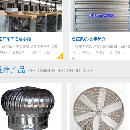
工厂车间安装实拍
负压风机-文字简介
特别适用于需要降温又需要一定湿度
适用于高温或有异味的车间：如热
的场所。如棉纺厂、毛纺厂、麻纺厂、
理厂、铸件厂、塑料厂、铝型材厂、
…
制…
推荐产品
RECOMMENDED PRODUCTS